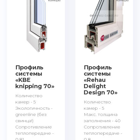
камеры
камеры
Профиль
Профиль
системы
системы
«KBE
«Rehau
knipping 70»
Delight
Design 70»
Количество
камер - 5
Количество
Экологичность -
камер - 5
greenline (без
Макс. толщина
свинца!)
заполнения - 40
Сопротивление
Сопротивление
теплопередаче -
теплопередаче -
0.81
0.8